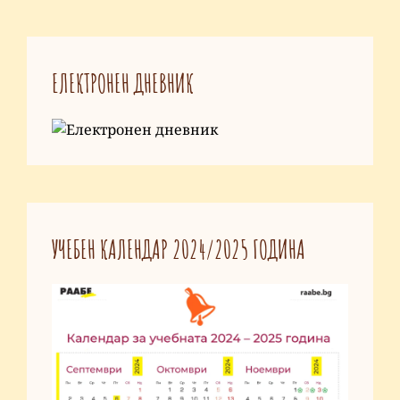
on
Училища
за
ЕЛЕКТРОНЕН ДНЕВНИК
пример
–
Фаза
2.0
УЧЕБЕН КАЛЕНДАР 2024/2025 ГОДИНА