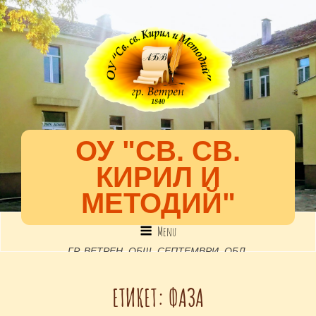
ОУ "СВ. СВ.
КИРИЛ И
МЕТОДИЙ"
Menu
ГР. ВЕТРЕН, ОБЩ. СЕПТЕМВРИ, ОБЛ.
ПАЗАРДЖИК, УЛ. "52-РА", №2, EMAIL: INFO-
ЕТИКЕТ:
ФАЗА
1301891@EDU.MON.BG