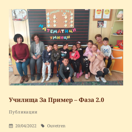
Search
Search
for:
Училища За Пример – Фаза 2.0
By
Ouvetren
Categories
Публикации
Leave
a
Posted
By
20/04/2022
Ouvetren
comment
On