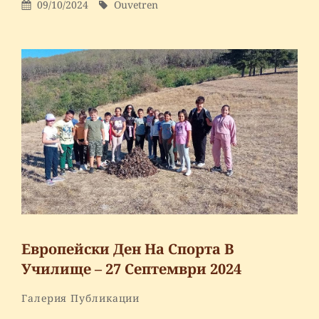
Posted
By
09/10/2024
Ouvetren
comment
On
on
Първа
копка
за
изграждане
на
физкултурен
салон-
09.10.2024г.
Европейски Ден На Спорта В
Училище – 27 Септември 2024
By
Ouvetren
Categories
Галерия
Публикации
Leave
a