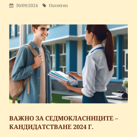
Posted
By
30/09/2024
Ouvetren
comment
On
on
Европейски
ден
на
спорта
в
училище
–
27
септември
2024
ВАЖНО ЗА СЕДМОКЛАСНИЦИТЕ –
КАНДИДАТСТВАНЕ 2024 Г.