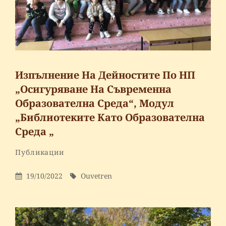
„ГРЪБНАЧНИТЕ
ИЗКРИВЯВАНИЯ
–
КИФОЗА
И
Изпълнение На Дейностите По НП
СКОЛИОЗА“
„Осигуряване На Съвременна
Образователна Среда“, Модул
„Библиотеките Като Образователна
Среда „
By
Ouvetren
Categories
Публикации
Leave
a
Posted
By
19/10/2022
Ouvetren
comment
On
on
Изпълнение
на