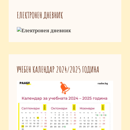
Аварии
ЕЛЕКТРОНЕН ДНЕВНИК
и
катастрофи
(БАК)
–
Тренировка
„Пожар“
УЧЕБЕН КАЛЕНДАР 2024/2025 ГОДИНА