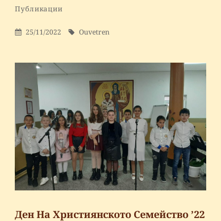
By
Ouvetren
Categories
Публикации
Leave
a
Posted
By
25/11/2022
Ouvetren
comment
On
on
Спри!
Живота
запази!
Ден На Християнското Семейство ’22