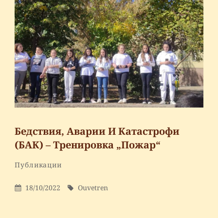
дейностите
по
НП
„Осигуряване
на
съвременна
образователна
среда“,
Модул
„Библиотеките
Бедствия, Аварии И Катастрофи
като
(БАК) – Тренировка „Пожар“
образователна
среда
By
Ouvetren
Categories
Публикации
Leave
„
a
Posted
By
18/10/2022
Ouvetren
comment
On
on
Бедствия,