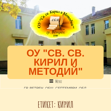
ОУ "СВ. СВ.
КИРИЛ И
МЕТОДИЙ"
Menu
ГР. ВЕТРЕН, ОБЩ. СЕПТЕМВРИ, ОБЛ.
ПАЗАРДЖИК, УЛ. "52-РА", №2, EMAIL: INFO-
ЕТИКЕТ:
КИРИЛ
1301891@EDU.MON.BG