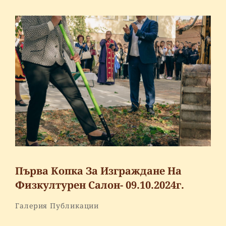
Search
Search
for:
Първа Копка За Изграждане На
Физкултурен Салон- 09.10.2024г.
By
Ouvetren
Categories
Галерия
Публикации
Leave
a