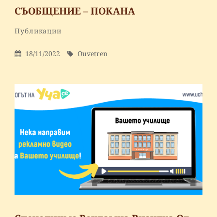
СЪОБЩЕНИЕ – ПОКАНА
By
Ouvetren
Categories
Публикации
Leave
a
Posted
By
18/11/2022
Ouvetren
comment
On
on
СЪОБЩЕНИЕ
–
ПОКАНА