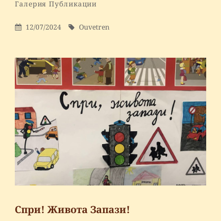
By
Ouvetren
Categories
Галерия
Публикации
Leave
a
Posted
By
12/07/2024
Ouvetren
comment
On
on
ВАЖНО
ЗА
СЕДМОКЛАСНИЦИТЕ
–
КАНДИДАТСТВАНЕ
2024
Г.
Спри! Живота Запази!