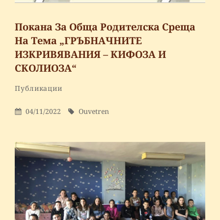
Покана За Обща Родителска Среща
На Тема „ГРЪБНАЧНИТЕ
ИЗКРИВЯВАНИЯ – КИФОЗА И
СКОЛИОЗА“
By
Ouvetren
Categories
Публикации
Leave
a
Posted
By
04/11/2022
Ouvetren
comment
On
on
Покана
за
Обща
родителска
среща
на
тема