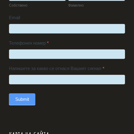
Собствено
Фамилно
Email
Телефонен номер
*
Напишете за какво се отнася Вашият сигнал
*
Submit