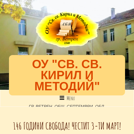
ОУ "СВ. СВ.
КИРИЛ И
МЕТОДИЙ"
Menu
ГР. ВЕТРЕН, ОБЩ. СЕПТЕМВРИ, ОБЛ.
ПАЗАРДЖИК, УЛ. "52-РА", №2, EMAIL: INFO-
146 ГОДИНИ СВОБОДА! ЧЕСТИТ 3-ТИ МАРТ!
1301891@EDU.MON.BG