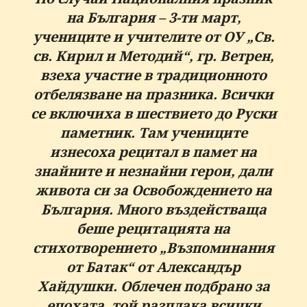
на България – 3-ти март,
учениците и учителите от ОУ „Св.
св. Кирил и Методий“, гр. Ветрен,
взеха участие в традиционното
отбелязване на празника. Всички
се включиха в шествието до Руски
паметник. Там учениците
изнесоха рецитал в памет на
знайните и незнайни герои, дали
живота си за Освобождението на
България. Много въздействаща
беше рецитацията на
стихотворението „Възпоминания
от Батак“ от Александър
Хайдушки. Облечен подбрано за
епохата, той разплака всички