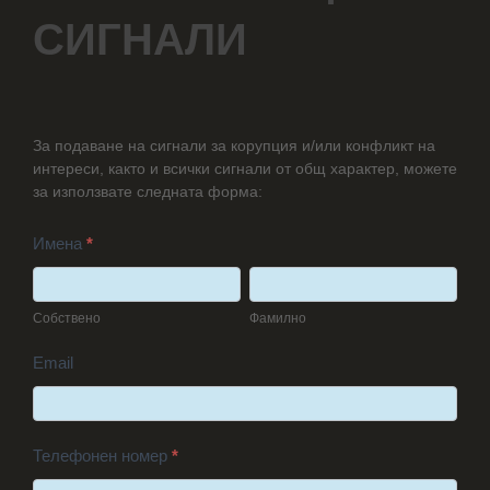
сигнали
СИГНАЛИ
За подаване на сигнали за корупция и/или конфликт на
интереси, както и всички сигнали от общ характер, можете
за използвате следната форма:
Имена
*
Собствено
Фамилно
Собствено
Фамилно
Email
Телефонен номер
*