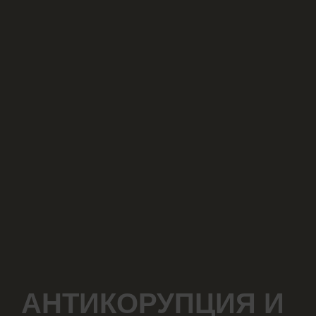
Антикорупция
АНТИКОРУПЦИЯ И
и