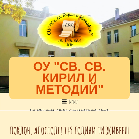
ОУ "СВ. СВ.
КИРИЛ И
МЕТОДИЙ"
Menu
ГР. ВЕТРЕН, ОБЩ. СЕПТЕМВРИ, ОБЛ.
ПАЗАРДЖИК, УЛ. "52-РА", №2, EMAIL: INFO-
ПОКЛОН, АПОСТОЛЕ! 149 ГОДИНИ ТИ ЖИВЕЕШ
1301891@EDU.MON.BG