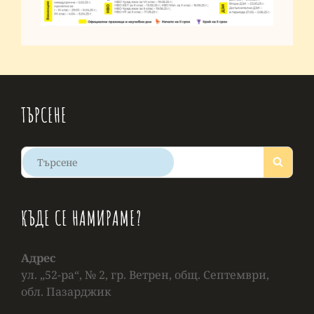
ТЪРСЕНЕ
КЪДЕ СЕ НАМИРАМЕ?
Адрес
ул. „52-ра“, № 2, гр. Ветрен, общ. Септември,
обл. Пазарджик