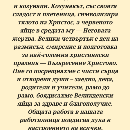
и козунаци. Козунакът, със своята
сладост и плетеница, символизира
тялото на Христос, а червеното
яйце в средата му — Неговата
жертва. Велики четвъртък е ден на
размисъл, смирение и подготовка
за най-големия християнски
празник — Възкресение Христово.
Ние го посрещнахме с чисти сърца
и отворени души – заедно, деца,
родители и учители, рамо до
рамо, боядисахме Великденски
яйца за здраве и благополучие.
Общата работа в нашата
работилница повдигна духа и
настроението на всички.