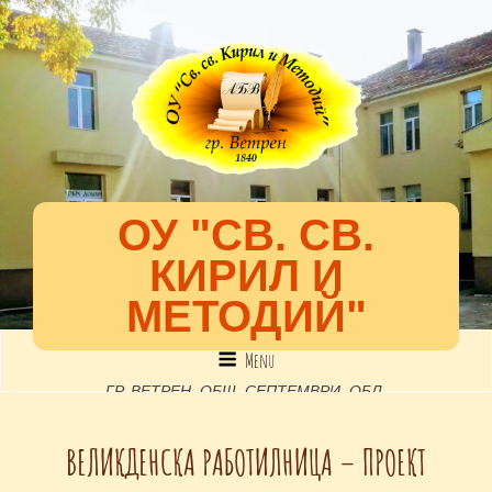
ОУ "СВ. СВ.
КИРИЛ И
МЕТОДИЙ"
Menu
ГР. ВЕТРЕН, ОБЩ. СЕПТЕМВРИ, ОБЛ.
ПАЗАРДЖИК, УЛ. "52-РА", №2, EMAIL: INFO-
ВЕЛИКДЕНСКА РАБОТИЛНИЦА – ПРОЕКТ
1301891@EDU.MON.BG