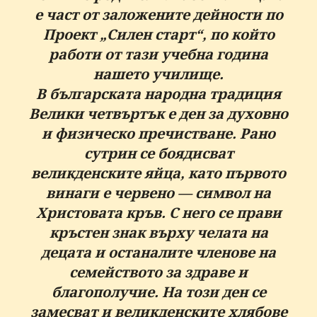
е част от заложените дейности по
Проект „Силен старт“, по който
работи от тази учебна година
нашето училище.
В българската народна традиция
Велики четвъртък е ден за духовно
и физическо пречистване. Рано
сутрин се боядисват
великденските яйца, като първото
винаги е червено — символ на
Христовата кръв. С него се прави
кръстен знак върху челата на
децата и останалите членове на
семейството за здраве и
благополучие. На този ден се
замесват и великденските хлябове