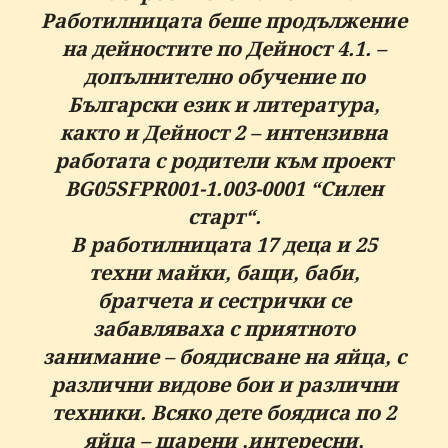
Работилницата беше продължение
на дейностите по Дейност 4.1. –
допълнително обучение по
Български език и литература,
както и Дейност 2 – интензивна
работата с родители към проект
BG05SFPR001-1.003-0001 “Силен
старт“.
В работилницата 17 деца и 25
техни майки, бащи, баби,
братчета и сестрички се
забавляваха с приятното
занимание – боядисване на яйца, с
различни видове бои и различни
техники. Всяко дете боядиса по 2
яйца – шарени ,интересни,