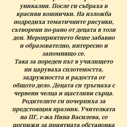
уникални. После ги събраха в
красиви кошнички. На изложба
подредиха тематичните рисунки,
сътворени по-рано от децата в този
ден. Мероприятието беше забавно
и образователно, интересно и
запомнящо се.
Така за пореден път в училището
ни царуваха сплотеността,
задружността и радостта от
общото дело. Децата си тръгнаха с
червени челца и щастливи сърца.
Родителите ги почерпиха за
предстоящия празник. Учителката
на ПГ, г-жа Нина Василева, се
погрижи за приятната обстановка