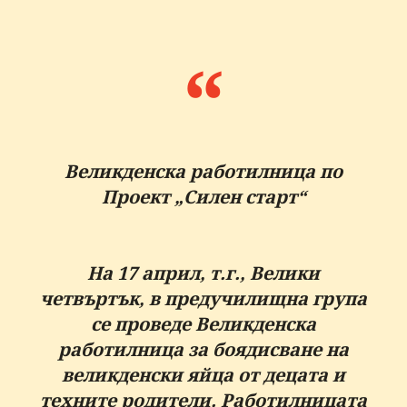
Великденска работилница по
Проект „Силен старт“
На 17 април, т.г., Велики
четвъртък, в предучилищна група
се проведе Великденска
работилница за боядисване на
великденски яйца от децата и
техните родители. Работилницата