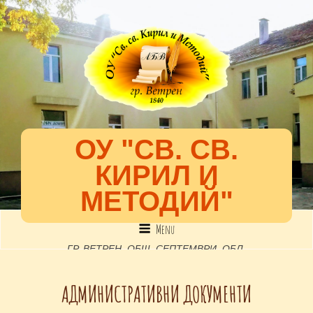
ОУ "СВ. СВ.
КИРИЛ И
МЕТОДИЙ"
Menu
ГР. ВЕТРЕН, ОБЩ. СЕПТЕМВРИ, ОБЛ.
ПАЗАРДЖИК, УЛ. "52-РА", №2, EMAIL: INFO-
АДМИНИСТРАТИВНИ ДОКУМЕНТИ
1301891@EDU.MON.BG