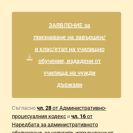
ЗАЯВЛЕНИЕ за
признаване на завършен/
и клас/етап на училищно
обучение, издадени от
училища на чужди
държави
Съгласно
чл. 28
от Административно-
процесуалния кодекс
и
чл. 16
от
Наредбата за административното
обслужване, за услугите, извършвани от