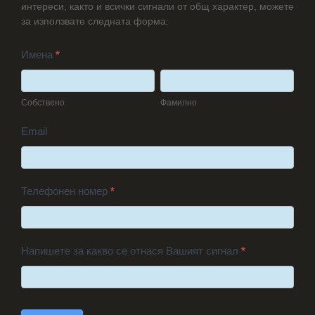
интереси, както и всички сигнали от общ характер, можете
за използвате следната форма:
Имена
*
Собствено
Фамилно
Собствено
Фамилно
Email
Телефонен номер
*
Напишете за какво се отнася Вашият сигнал
*